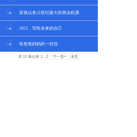
富猫法务21世纪最大的商业机遇
2023，写给未来的自己
给爸爸妈妈的一封信
共 11 条记录
1
2
下一页>
末页