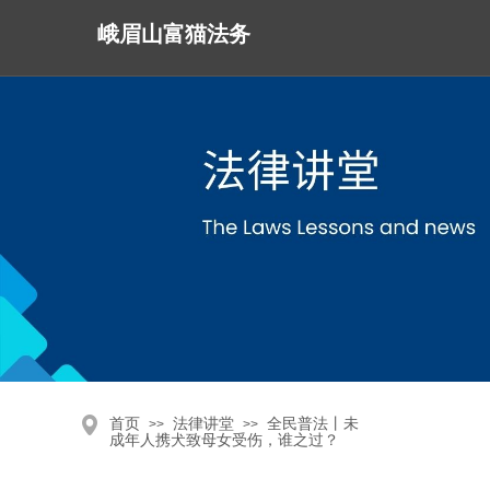
峨眉山富猫法务
首页
法律讲堂
全民普法丨未
>>
>>
成年人携犬致母女受伤，谁之过？