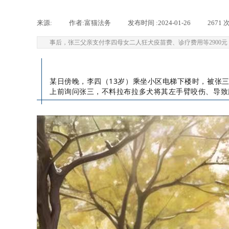
来源:
|
作者:
富猫法务
|
发布时间 :
2024-01-26
|
2671
次
事后，张三父亲支付李四母女二人狂犬疫苗费、诊疗费用等290
某日傍晚，李四（13岁）乘坐小区电梯下楼时，被张
上前询问张三，不料拉布拉多犬将其左手臂咬伤、导致