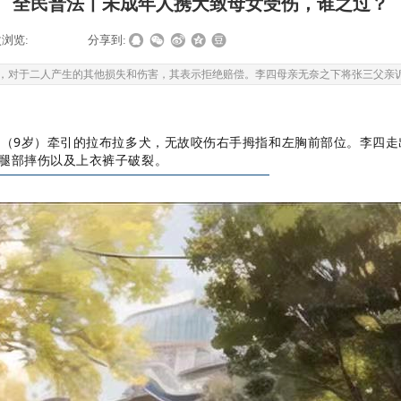
全民普法丨未成年人携犬致母女受伤，谁之过？
浏览:
|
|
分享到:
0元，对于二人产生的其他损失和伤害，其表示拒绝赔偿。李四母亲无奈之下将张三父亲
三（9岁）牵引的拉布拉多犬，无故咬伤右手拇指和左胸前部位。李四
腿部摔伤以及上衣裤子破裂。